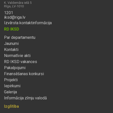
K. Valdemāra ielā 5
Rīga, LV-1010
1201
iksd@riga.lv
Izvērsta kontaktinformācija
RD IKSD
Par departamentu
Jaunumi
Kontakti
Normatīvie akti
RD IKSD vakances
Pakalpojumi
Finansēšanas konkursi
Projekti
Iepirkumi
Galerija
Informācija zīmju valodā
Izglītība