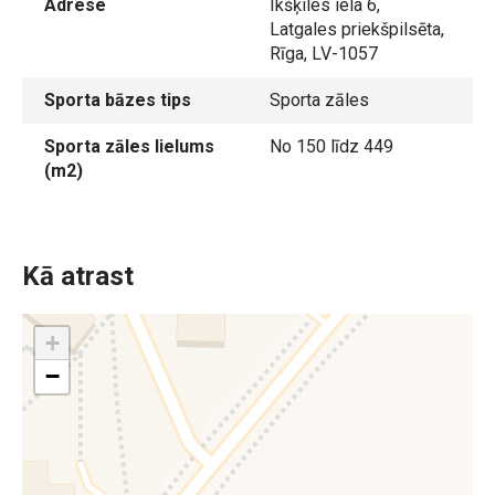
Adrese
Ikšķiles iela 6,
Latgales priekšpilsēta,
Rīga, LV-1057
Sporta bāzes tips
Sporta zāles
Sporta zāles lielums
No 150 līdz 449
(m2)
Kā atrast
+
−