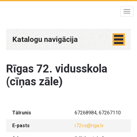
Katalogu navigācija
Rīgas 72. vidusskola
(cīņas zāle)
Tālrunis
67268984, 67267110
E-pasts
r72vs@riga.lv