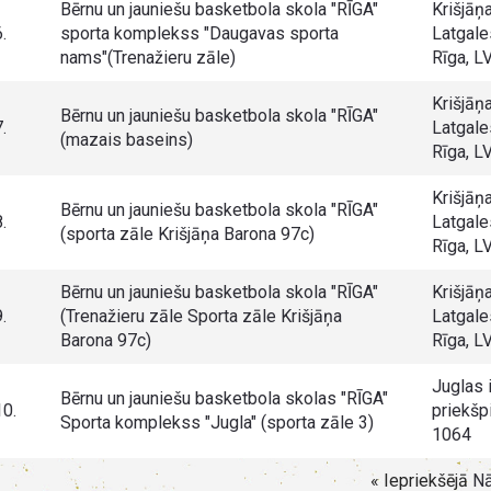
Bērnu un jauniešu basketbola skola "RĪGA"
Krišjāņ
.
sporta komplekss "Daugavas sporta
Latgale
nams"(Trenažieru zāle)
Rīga, L
Krišjāņ
Bērnu un jauniešu basketbola skola "RĪGA"
.
Latgale
(mazais baseins)
Rīga, L
Krišjāņ
Bērnu un jauniešu basketbola skola "RĪGA"
.
Latgale
(sporta zāle Krišjāņa Barona 97c)
Rīga, L
Bērnu un jauniešu basketbola skola "RĪGA"
Krišjāņ
.
(Trenažieru zāle Sporta zāle Krišjāņa
Latgale
Barona 97c)
Rīga, L
Juglas 
Bērnu un jauniešu basketbola skolas "RĪGA"
10.
priekšpi
Sporta komplekss "Jugla" (sporta zāle 3)
1064
« Iepriekšējā
Nā