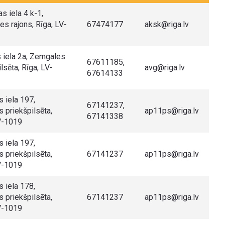
s iela 4 k-1,
s rajons, Rīga, LV-
67474177
aksk@riga.lv
 iela 2a, Zemgales
67611185,
lsēta, Rīga, LV-
avg@riga.lv
67614133
s iela 197,
67141237,
s priekšpilsēta,
ap11ps@riga.lv
67141338
V-1019
s iela 197,
s priekšpilsēta,
67141237
ap11ps@riga.lv
V-1019
s iela 178,
s priekšpilsēta,
67141237
ap11ps@riga.lv
V-1019