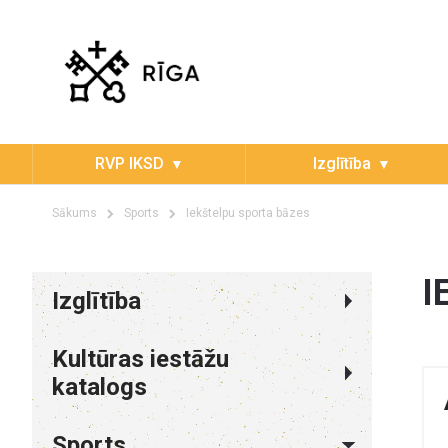
RVP IKSD
Izglītība
Sākums
Sports
Iekštelpu sporta bāzes
I
Izglītība
Kultūras iestāžu
katalogs
Sports