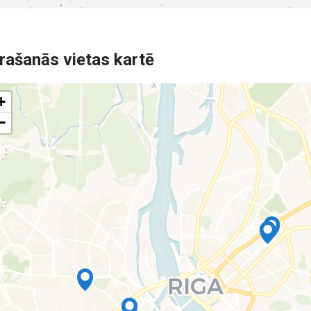
rašanās vietas kartē
+
−