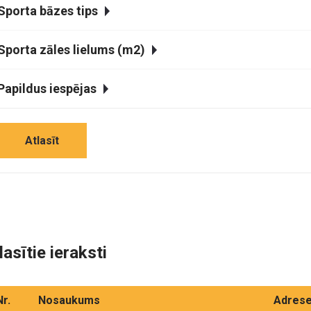
Sporta bāzes tips
Sporta zāles lielums (m2)
Papildus iespējas
Atlasīt
lasītie ieraksti
Nr.
Nosaukums
Adres