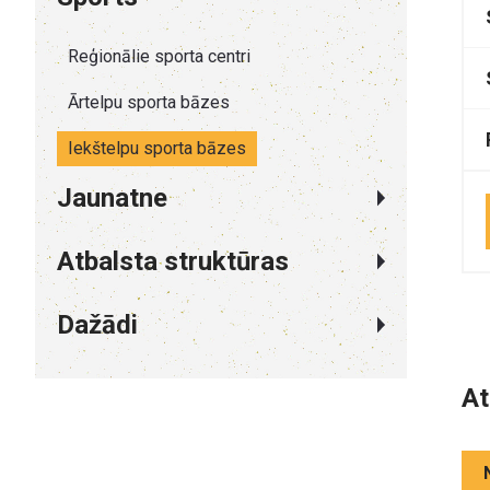
Reģionālie sporta centri
Ārtelpu sporta bāzes
Iekštelpu sporta bāzes
Jaunatne
Atbalsta struktūras
Dažādi
At