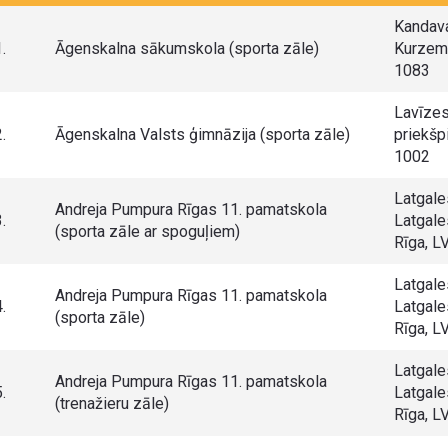
Kandava
.
Āgenskalna sākumskola (sporta zāle)
Kurzeme
1083
Lavīzes
.
Āgenskalna Valsts ģimnāzija (sporta zāle)
priekšpi
1002
Latgale
Andreja Pumpura Rīgas 11. pamatskola
.
Latgale
(sporta zāle ar spoguļiem)
Rīga, L
Latgale
Andreja Pumpura Rīgas 11. pamatskola
.
Latgale
(sporta zāle)
Rīga, L
Latgale
Andreja Pumpura Rīgas 11. pamatskola
.
Latgale
(trenažieru zāle)
Rīga, L