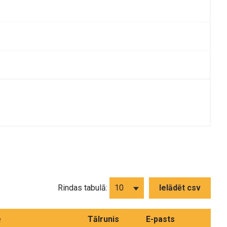
Rindas tabulā:
Ielādēt csv
e
Tālrunis
E-pasts