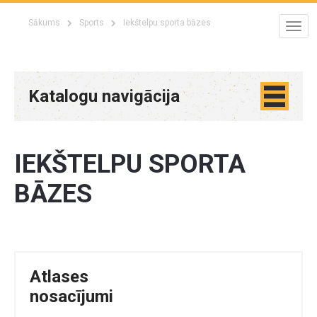
Sākums
Sports
Iekštelpu sporta bāzes
Katalogu navigācija
IEKŠTELPU SPORTA
BĀZES
Atlases
nosacījumi