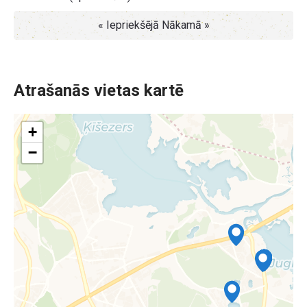
« Iepriekšējā
Nākamā »
Atrašanās vietas kartē
+
−