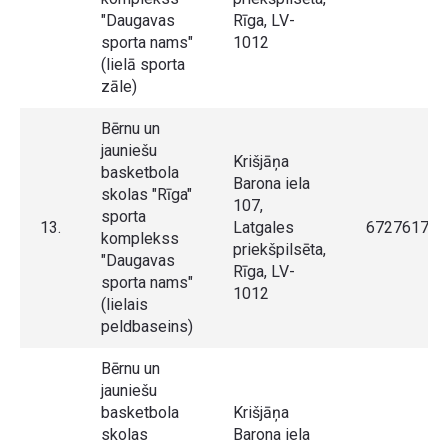
"Daugavas
Rīga, LV-
sporta nams"
1012
(lielā sporta
zāle)
Bērnu un
jauniešu
Krišjāņa
basketbola
Barona iela
skolas "Rīga"
107,
sporta
13.
Latgales
67276175
komplekss
priekšpilsēta,
"Daugavas
Rīga, LV-
sporta nams"
1012
(lielais
peldbaseins)
Bērnu un
jauniešu
basketbola
Krišjāņa
skolas
Barona iela