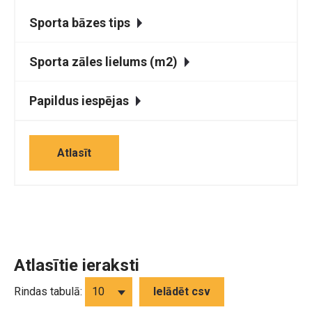
Sporta bāzes tips
Sporta zāles lielums (m2)
Papildus iespējas
Atlasīt
Atlasītie ieraksti
Rindas tabulā:
Ielādēt csv