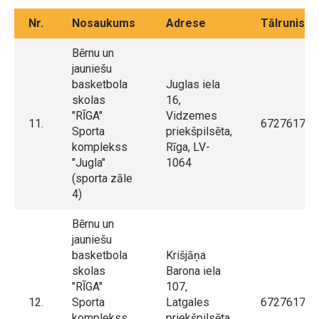
Nr.
Nosaukums
Adrese
Tālrunis
Bērnu un
jauniešu
basketbola
Juglas iela
skolas
16,
"RĪGA"
Vidzemes
11.
67276175
Sporta
priekšpilsēta,
komplekss
Rīga, LV-
"Jugla"
1064
(sporta zāle
4)
Bērnu un
jauniešu
basketbola
Krišjāņa
skolas
Barona iela
"RĪGA"
107,
12.
Sporta
Latgales
67276175
komplekss
priekšpilsēta,