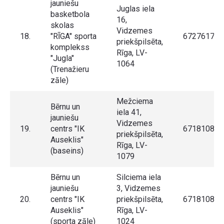
jauniešu
Juglas iela
basketbola
16,
skolas
Vidzemes
18.
"RĪGA" sporta
67276175
priekšpilsēta,
komplekss
Rīga, LV-
"Jugla"
1064
(Trenažieru
zāle)
Mežciema
Bērnu un
iela 41,
jauniešu
Vidzemes
19.
centrs "IK
67181083
priekšpilsēta,
Auseklis"
Rīga, LV-
(baseins)
1079
Bērnu un
Silciema iela
jauniešu
3, Vidzemes
20.
centrs "IK
priekšpilsēta,
67181083
Auseklis"
Rīga, LV-
(sporta zāle)
1024