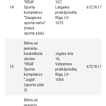
"RĪGA"
107,
14.
Sporta
Latgales
67276175
komplekss
priekšpilsēta,
"Daugavas
Rīga, LV-
sporta nams"
1012
(mazā
sporta zāle)
Bērnu un
jauniešu
basketbola
Juglas iela
skolas
16,
"RĪGA"
Vidzemes
15.
67276175
Sporta
priekšpilsēta,
komplekss
Rīga, LV-
"Jugla"
1064
(sporta zāle
3)
Bērnu un
jauniešu