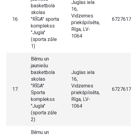
Juglas iela
basketbola
16,
skolas
Vidzemes
16.
"RĪGA" sporta
67276175
priekšpilsēta,
komplekss
Rīga, LV-
"Jugla"
1064
(sporta zāle
1)
Bērnu un
jauniešu
basketbola
Juglas iela
skolas
16,
"RĪGA"
Vidzemes
17.
67276175
Sporta
priekšpilsēta,
komplekss
Rīga, LV-
"Jugla"
1064
(sporta zāle
2)
Bērnu un