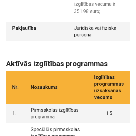
izglītības vecumu ir
351.98 euro;
Pakļautība
Juridiska vai fiziska
persona
Aktīvās izglītības programmas
Izglītības
programmas
Nr.
Nosaukums
uzsākšanas
vecums
Pirmsskolas izglītības
1.
1.5
programma
Speciālās pirmsskolas