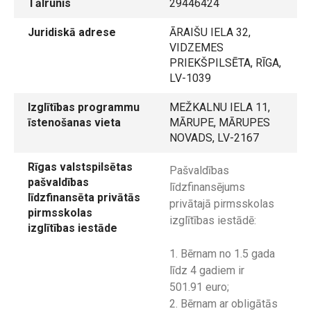
Tālrunis
29446424
Juridiskā adrese
ĀRAIŠU IELA 32,
VIDZEMES
PRIEKŠPILSĒTA, RĪGA,
LV-1039
Izglītības programmu
MEŽKALNU IELA 11,
īstenošanas vieta
MĀRUPE, MĀRUPES
NOVADS, LV-2167
Rīgas valstspilsētas
Pašvaldības
pašvaldības
līdzfinansējums
līdzfinansēta privātās
privātajā pirmsskolas
pirmsskolas
izglītības iestādē:
izglītības iestāde
1. Bērnam no 1.5 gada
līdz 4 gadiem ir
501.91 euro;
2. Bērnam ar obligātās