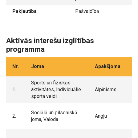
Pakļautība
Pašvaldība
Aktīvās interešu izglītības
programma
Nr.
Joma
Apakšjoma
Sports un fiziskās
1.
aktivitātes, Individuālie
Alpīnisms
sporta veidi
Sociālā un pilsoniskā
2.
Angļu
joma, Valoda