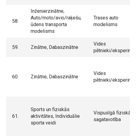
Inženierzinātne,
Auto/moto/avio/raķešu,
Trases auto
58.
ūdens transporta
modelisms
modelisms
Vides
59.
Zinātne, Dabaszinātne
pētnieki/eksperimen
Vides
60.
Zinātne, Dabaszinātne
pētnieki/eksperimen
Sports un fiziskās
Vispusīgā fiziskā
61.
aktivitātes, Individuālie
sagatavotība
sporta veidi