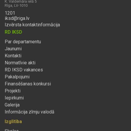
K. Valdemāra ielā 5
Rīga, LV-1010
1201
iksd@riga.lv
Izvērsta kontaktinformācija
RD IKSD
Par departamentu
Jaunumi
Kontakti
Normatīvie akti
RD IKSD vakances
Pakalpojumi
Finansēšanas konkursi
Projekti
Iepirkumi
Galerija
Informācija zīmju valodā
Izglītība