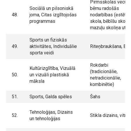
Pirmsskolas vecum
Sociālā un pilsoniskā
bērnu radošās
48.
joma, Citas izglītojošas
nodarbības (estētik
programmas
skola, bēbīšu skola,
mazuļu skoliņa utt.)
Sports un fiziskās
49.
aktivitātes, Individuālie
Riteņbraukšana, B
sporta veidi
Rokdarbi
Kultūrizglītība, Vizuālā
(tradicionālie,
50.
un vizuāli plastiskā
netradicionālie,
māksla
kombinētie)
51.
Sports, Galda spēles
Šahs
Tehnoloģijas, Dizains
52.
Stikla dizains, vitrā
un tehnoloģijas