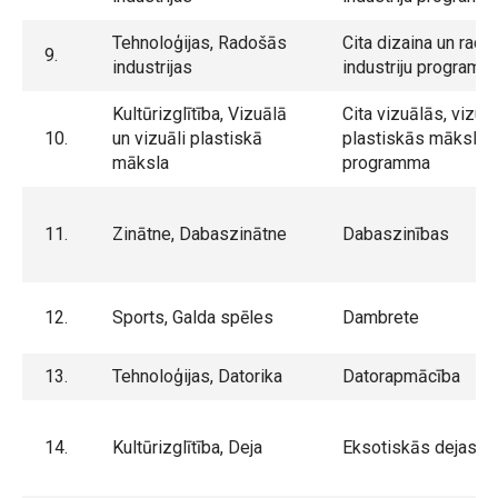
Tehnoloģijas, Radošās
Cita dizaina un rado
9.
industrijas
industriju programm
Kultūrizglītība, Vizuālā
Cita vizuālās, vizuāl
10.
un vizuāli plastiskā
plastiskās mākslas
māksla
programma
11.
Zinātne, Dabaszinātne
Dabaszinības
12.
Sports, Galda spēles
Dambrete
13.
Tehnoloģijas, Datorika
Datorapmācība
14.
Kultūrizglītība, Deja
Eksotiskās dejas