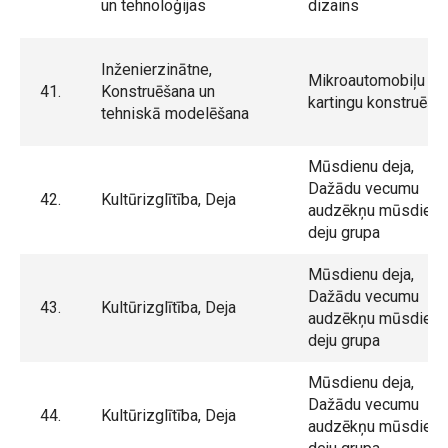
un tehnoloģijas
dizains
Inženierzinātne,
Mikroautomobiļu un
41.
Konstruēšana un
kartingu konstruēša
tehniskā modelēšana
Mūsdienu deja,
Dažādu vecumu
42.
Kultūrizglītība, Deja
audzēkņu mūsdienu
deju grupa
Mūsdienu deja,
Dažādu vecumu
43.
Kultūrizglītība, Deja
audzēkņu mūsdienu
deju grupa
Mūsdienu deja,
Dažādu vecumu
44.
Kultūrizglītība, Deja
audzēkņu mūsdienu