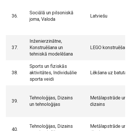
Sociālā un pilsoniskā
36.
Latviešu
joma, Valoda
Inženierzinātne,
37.
Konstruēšana un
LEGO konstruēšana
tehniskā modelēšana
Sports un fiziskās
38.
aktivitātes, Individuālie
Lēkšana uz batuta
sporta veidi
Tehnoloģijas, Dizains
Metālapstrāde un
39.
un tehnoloģijas
dizains
Tehnoloģijas, Dizains
Metālapstrāde un
40.