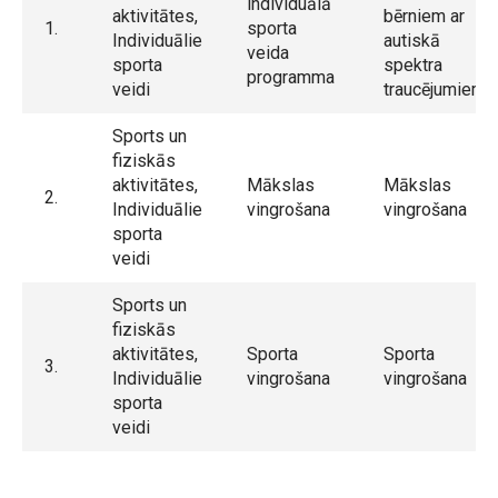
individuālā
aktivitātes,
bērniem ar
1.
sporta
Individuālie
autiskā
veida
sporta
spektra
programma
veidi
traucējumiem
Sports un
fiziskās
aktivitātes,
Mākslas
Mākslas
2.
Individuālie
vingrošana
vingrošana
sporta
veidi
Sports un
fiziskās
aktivitātes,
Sporta
Sporta
3.
Individuālie
vingrošana
vingrošana
sporta
veidi