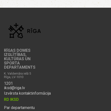
RĪGAS DOMES
IZGLĪTĪBAS,
KULTŪRAS UN
SPORTA
DEPARTAMENTS
K. Valdemāra ielā 5
Rīga, LV-1010
1201
iksd@riga.lv
Izvērsta kontaktinformācija
RD IKSD
Par departamentu