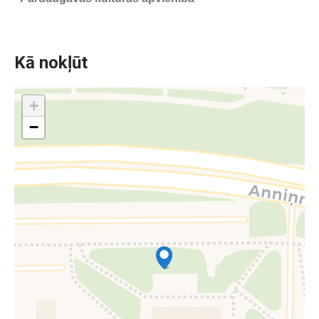
Kā nokļūt
+
−