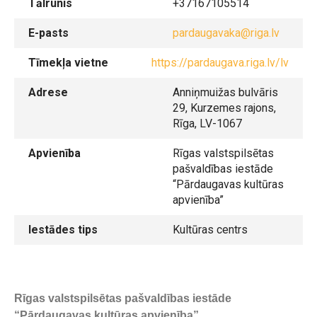
Tālrunis
+37167105514
E-pasts
pardaugavaka@riga.lv
Tīmekļa vietne
https://pardaugava.riga.lv/lv
Adrese
Anniņmuižas bulvāris
29, Kurzemes rajons,
Rīga, LV-1067
Apvienība
Rīgas valstspilsētas
pašvaldības iestāde
“Pārdaugavas kultūras
apvienība”
Iestādes tips
Kultūras centrs
Rīgas valstspilsētas pašvaldības iestāde
“Pārdaugavas kultūras apvienība”