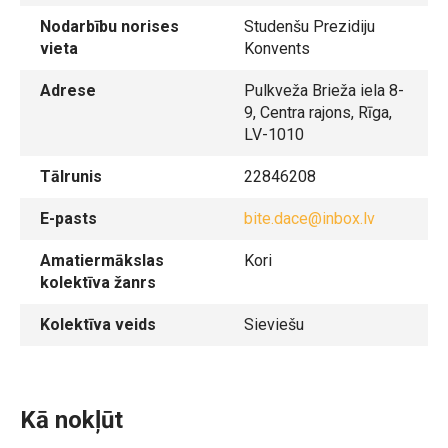
Nodarbību norises
Studenšu Prezidiju
vieta
Konvents
Adrese
Pulkveža Brieža iela 8-
9, Centra rajons, Rīga,
LV-1010
Tālrunis
22846208
E-pasts
bite.dace@inbox.lv
Amatiermākslas
Kori
kolektīva žanrs
Kolektīva veids
Sieviešu
Kā nokļūt