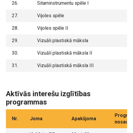
26.
Sitaminstrumentu spēle I
27.
Vijoles spēle
28.
Vijoles spēle II
29.
Vizuāli plastiskā māksla
30.
Vizuāli plastiskā māksla II
31.
Vizuāli plastiskā māksla III
Aktīvās interešu izglītības
programmas
Progra
Nr.
Joma
Apakšjoma
nosauk