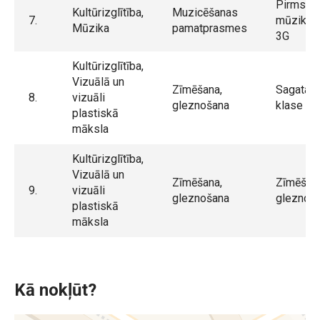
Pirmssk
Kultūrizglītība,
Muzicēšanas
7.
mūzikas 
Mūzika
pamatprasmes
3G
Kultūrizglītība,
Vizuālā un
Zīmēšana,
Sagatav
8.
vizuāli
gleznošana
klase m
plastiskā
māksla
Kultūrizglītība,
Vizuālā un
Zīmēšana,
Zīmēšan
9.
vizuāli
gleznošana
gleznoš
plastiskā
māksla
Kā nokļūt?