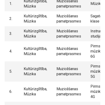
Kultūrizglītība,
Muzicēšanas
1.
Mūzikas
Mūzika
pamatprasmes
Kultūrizglītība,
Muzicēšanas
Sagatav
2.
Mūzika
pamatprasmes
klase m
Kultūrizglītība,
Muzicēšanas
Instrume
3.
Mūzika
pamatprasmes
studija
Pirmssk
Kultūrizglītība,
Muzicēšanas
4.
mūzikas 
Mūzika
pamatprasmes
6G
Pirmssk
Kultūrizglītība,
Muzicēšanas
5.
mūzikas 
Mūzika
pamatprasmes
5G
Pirmssk
Kultūrizglītība,
Muzicēšanas
6.
mūzikas 
Mūzika
pamatprasmes
4G