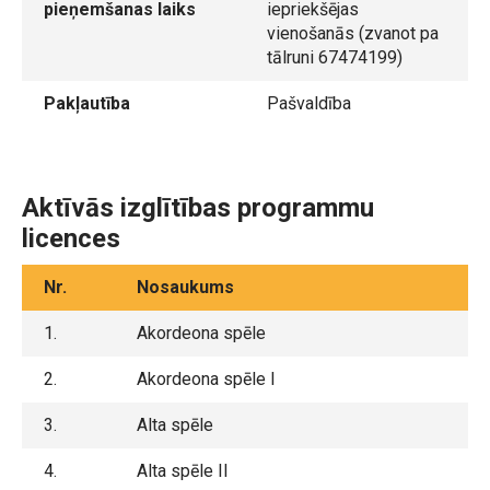
pieņemšanas laiks
iepriekšējas
vienošanās (zvanot pa
tālruni 67474199)
Pakļautība
Pašvaldība
Aktīvās izglītības programmu
licences
Nr.
Nosaukums
1.
Akordeona spēle
2.
Akordeona spēle I
3.
Alta spēle
4.
Alta spēle II