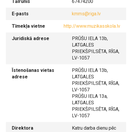
Tālrunis
67474200
E-pasts
kmms@riga.lv
Tīmekļa vietne
http://www.muzikasskola.lv
Juridiskā adrese
PRŪŠU IELA 13b,
LATGALES
PRIEKŠPILSĒTA, RĪGA,
LV-1057
Īstenošanas vietas
PRŪŠU IELA 13b,
adrese
LATGALES
PRIEKŠPILSĒTA, RĪGA,
LV-1057
PRŪŠU IELA 13a,
LATGALES
PRIEKŠPILSĒTA, RĪGA,
LV-1057
Direktora
Katru darba dienu pēc