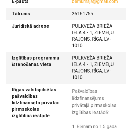
E-pasts
bernumaja@gmail.com
Tālrunis
26161755
Juridiskā adrese
PULKVEŽA BRIEŽA
IELA 4 - 1, ZIEMEĻU
RAJONS, RĪGA, LV-
1010
Izglītības programmu
PULKVEŽA BRIEŽA
īstenošanas vieta
IELA 4 - 1, ZIEMEĻU
RAJONS, RĪGA, LV-
1010
Rīgas valstspilsētas
Pašvaldības
pašvaldības
līdzfinansējums
līdzfinansēta privātās
privātajā pirmsskolas
pirmsskolas
izglītības iestādē:
izglītības iestāde
1. Bērnam no 1.5 gada