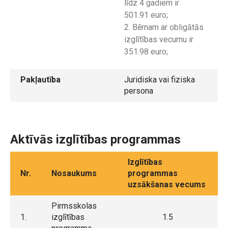
līdz 4 gadiem ir
501.91 euro;
2. Bērnam ar obligātās
izglītības vecumu ir
351.98 euro;
Pakļautība
Juridiska vai fiziska
persona
Aktīvās izglītības programmas
Izglītības
Nr.
Nosaukums
programmas
uzsākšanas vecums
Pirmsskolas
1.
izglītības
1.5