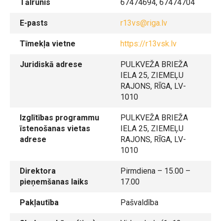
Tālrunis
67474694, 67474704
E-pasts
r13vs@riga.lv
Tīmekļa vietne
https://r13vsk.lv
Juridiskā adrese
PULKVEŽA BRIEŽA
IELA 25, ZIEMEĻU
RAJONS, RĪGA, LV-
1010
Izglītības programmu
PULKVEŽA BRIEŽA
īstenošanas vietas
IELA 25, ZIEMEĻU
adrese
RAJONS, RĪGA, LV-
1010
Direktora
Pirmdiena – 15.00 –
pieņemšanas laiks
17.00
Pakļautība
Pašvaldība