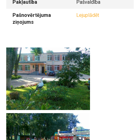
Pakļautība
Pašvaldība
Pašnovērtējuma
Lejuplādēt
ziņojums