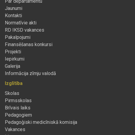
Par departamentu
Jaunumi
Kontakti
Normatīvie akti
RD IKSD vakances
Pakalpojumi
Finansēšanas konkursi
Projekti
Iepirkumi
Galerija
Informācija zīmju valodā
Izglītība
Skolas
Pirmsskolas
Brīvais laiks
Pedagogiem
Pedagoģiski medicīniskā komisija
Vakances