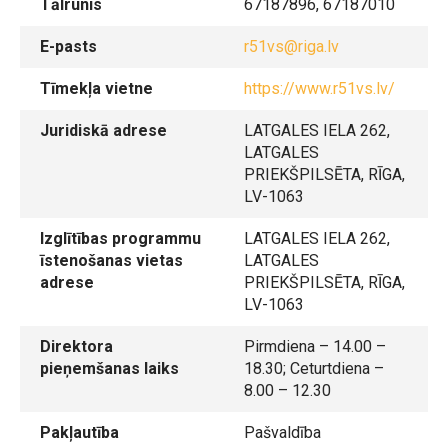
Tālrunis
67187896, 67187010
E-pasts
r51vs@riga.lv
Tīmekļa vietne
https://www.r51vs.lv/
Juridiskā adrese
LATGALES IELA 262,
LATGALES
PRIEKŠPILSĒTA, RĪGA,
LV-1063
Izglītības programmu
LATGALES IELA 262,
īstenošanas vietas
LATGALES
adrese
PRIEKŠPILSĒTA, RĪGA,
LV-1063
Direktora
Pirmdiena – 14.00 –
pieņemšanas laiks
18.30; Ceturtdiena –
8.00 – 12.30
Pakļautība
Pašvaldība