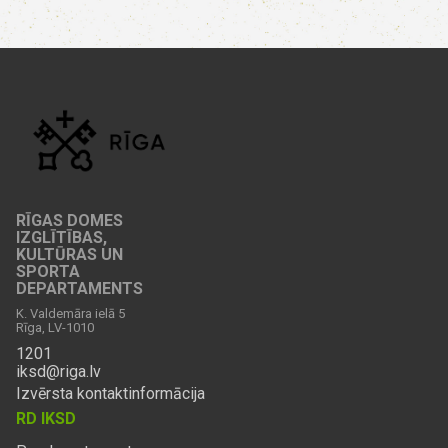
RĪGAS DOMES
IZGLĪTĪBAS,
KULTŪRAS UN
SPORTA
DEPARTAMENTS
K. Valdemāra ielā 5
Rīga, LV-1010
1201
iksd@riga.lv
Izvērsta kontaktinformācija
RD IKSD