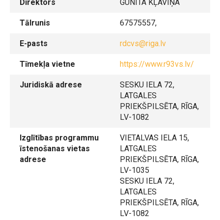
Direktors
GUNITA KĻAVIŅA
Tālrunis
67575557,
E-pasts
rdcvs@riga.lv
Tīmekļa vietne
https://www.r93vs.lv/
Juridiskā adrese
SESKU IELA 72,
LATGALES
PRIEKŠPILSĒTA, RĪGA,
LV-1082
Izglītības programmu
VIETALVAS IELA 15,
īstenošanas vietas
LATGALES
adrese
PRIEKŠPILSĒTA, RĪGA,
LV-1035
SESKU IELA 72,
LATGALES
PRIEKŠPILSĒTA, RĪGA,
LV-1082