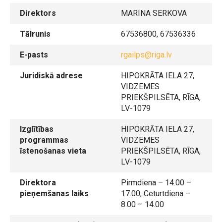
Direktors
MARINA SERKOVA
Tālrunis
67536800, 67536336
E-pasts
rgailps@riga.lv
Juridiskā adrese
HIPOKRĀTA IELA 27,
VIDZEMES
PRIEKŠPILSĒTA, RĪGA,
LV-1079
Izglītības
HIPOKRĀTA IELA 27,
programmas
VIDZEMES
īstenošanas vieta
PRIEKŠPILSĒTA, RĪGA,
LV-1079
Direktora
Pirmdiena – 14.00 –
pieņemšanas laiks
17.00; Ceturtdiena –
8.00 – 14.00