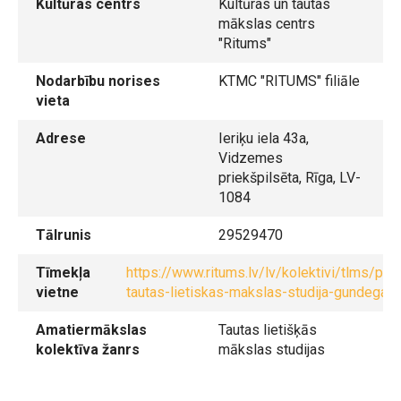
Kultūras centrs
Kultūras un tautas
mākslas centrs
"Ritums"
Nodarbību norises
KTMC "RITUMS" filiāle
vieta
Adrese
Ieriķu iela 43a,
Vidzemes
priekšpilsēta, Rīga, LV-
1084
Tālrunis
29529470
Tīmekļa
https://www.ritums.lv/lv/kolektivi/tlms/pro
vietne
tautas-lietiskas-makslas-studija-gundega
Amatiermākslas
Tautas lietišķās
kolektīva žanrs
mākslas studijas