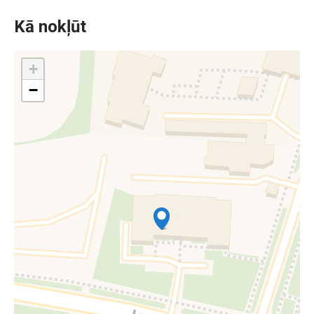
Kā nokļūt
+
−