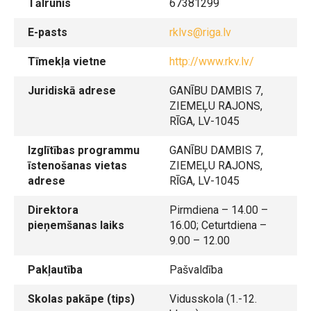
Tālrunis
67381299
E-pasts
rklvs@riga.lv
Tīmekļa vietne
http://www.rkv.lv/
Juridiskā adrese
GANĪBU DAMBIS 7,
ZIEMEĻU RAJONS,
RĪGA, LV-1045
Izglītības programmu
GANĪBU DAMBIS 7,
īstenošanas vietas
ZIEMEĻU RAJONS,
adrese
RĪGA, LV-1045
Direktora
Pirmdiena – 14.00 –
pieņemšanas laiks
16.00; Ceturtdiena –
9.00 – 12.00
Pakļautība
Pašvaldība
Skolas pakāpe (tips)
Vidusskola (1.-12.