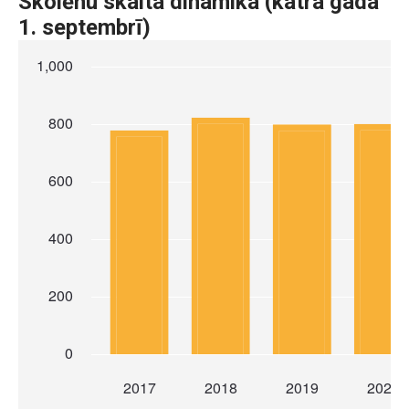
Skolēnu skaita dinamika (katra gada
1. septembrī)