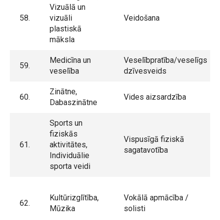
Vizuālā un
58.
vizuāli
Veidošana
plastiskā
māksla
Medicīna un
Veselībpratība/veselīgs
59.
veselība
dzīvesveids
Zinātne,
60.
Vides aizsardzība
Dabaszinātne
Sports un
fiziskās
Vispusīgā fiziskā
61.
aktivitātes,
sagatavotība
Individuālie
sporta veidi
Kultūrizglītība,
Vokālā apmācība /
62.
Mūzika
solisti