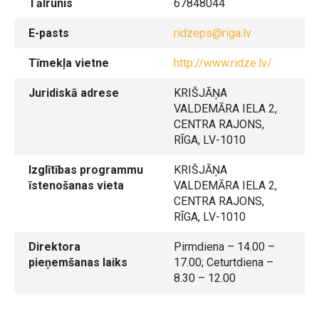
Tālrunis
67848044
E-pasts
ridzeps@riga.lv
Tīmekļa vietne
http://www.ridze.lv/
Juridiskā adrese
KRIŠJĀŅA
VALDEMĀRA IELA 2,
CENTRA RAJONS,
RĪGA, LV-1010
Izglītības programmu
KRIŠJĀŅA
īstenošanas vieta
VALDEMĀRA IELA 2,
CENTRA RAJONS,
RĪGA, LV-1010
Direktora
Pirmdiena – 14.00 –
pieņemšanas laiks
17.00; Ceturtdiena –
8.30 – 12.00