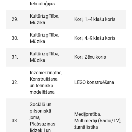
tehnoloģijas
Kultūrizglītība,
29.
Kori, 1.-4.klašu koris
Mūzika
Kultūrizglītība,
30.
Kori, 4.-9.klašu koris
Mūzika
Kultūrizglītība,
31.
Kori, Zēnu koris
Mūzika
Inženierzinātne,
Konstruēšana
32.
LEGO konstruēšana
un tehniskā
modelēšana
Sociālā un
pilsoniskā
Medijpratība,
joma,
33.
Multimediji (Radio/TV),
Plašsaziņas
žurnālistika
līdzekļi un