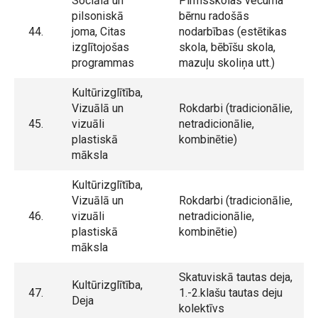
Sociālā un
Pirmsskolas vecuma
pilsoniskā
bērnu radošās
44.
joma, Citas
nodarbības (estētikas
izglītojošas
skola, bēbīšu skola,
programmas
mazuļu skoliņa utt.)
Kultūrizglītība,
Vizuālā un
Rokdarbi (tradicionālie,
45.
vizuāli
netradicionālie,
plastiskā
kombinētie)
māksla
Kultūrizglītība,
Vizuālā un
Rokdarbi (tradicionālie,
46.
vizuāli
netradicionālie,
plastiskā
kombinētie)
māksla
Skatuviskā tautas deja,
Kultūrizglītība,
47.
1.-2.klašu tautas deju
Deja
kolektīvs