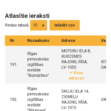
Atlasītie ieraksti
Rindas tabulā:
Ielādēt csv
Nr.
Nosaukums
Adrese
Vadīt
MOTORU IELA 8,
Rīgas
KURZEMES
pirmsskolas
RAJONS, RĪGA,
RITA
191.
izglītības
LV-1055
DAŠK
iestāde
+ Visas
"Bizmārītes"
adreses
Rīgas
SKUJU IELA 14,
pirmsskolas
ZIEMEĻU
192.
izglītības
DACE
RAJONS, RĪGA,
iestāde
LV-1015
"Blāzmiņa"