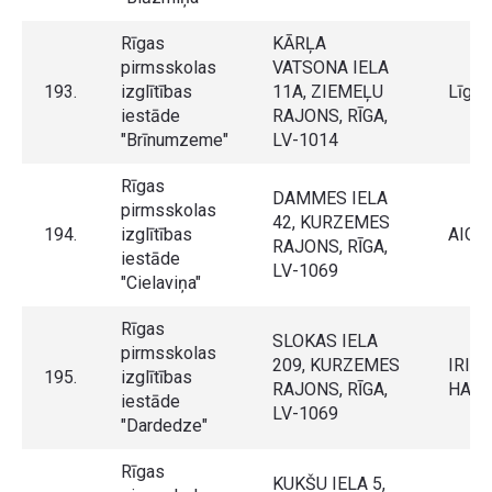
Rīgas
KĀRĻA
pirmsskolas
VATSONA IELA
193.
izglītības
11A, ZIEMEĻU
Līga 
iestāde
RAJONS, RĪGA,
"Brīnumzeme"
LV-1014
Rīgas
DAMMES IELA
pirmsskolas
42, KURZEMES
194.
izglītības
AIGA
RAJONS, RĪGA,
iestāde
LV-1069
"Cielaviņa"
Rīgas
SLOKAS IELA
pirmsskolas
209, KURZEMES
IRIN
195.
izglītības
RAJONS, RĪGA,
HAB
iestāde
LV-1069
"Dardedze"
Rīgas
KUKŠU IELA 5,