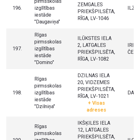
pirmsskolas
ZEMGALES
196.
izglītības
ILZE
PRIEKŠPILSĒTA,
iestāde
RĪGA, LV-1046
"Daugaviņa"
Rīgas
ILŪKSTES IELA
pirmsskolas
2, LATGALES
IRIN
197.
izglītības
PRIEKŠPILSĒTA,
ČER
iestāde
RĪGA, LV-1082
"Domino"
DZILNAS IELA
Rīgas
20, VIDZEMES
pirmsskolas
PRIEKŠPILSĒTA,
198.
izglītības
DACE
RĪGA, LV-1021
iestāde
+ Visas
"Dzilniņa"
adreses
IKŠĶILES IELA
Rīgas
12, LATGALES
pirmsskolas
PRIEKŠPILSĒTA,