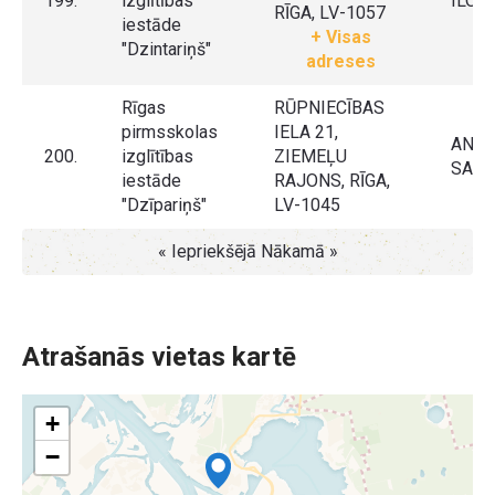
199.
izglītības
ILON
RĪGA, LV-1057
iestāde
+ Visas
"Dzintariņš"
adreses
Rīgas
RŪPNIECĪBAS
pirmsskolas
IELA 21,
ANNI
200.
izglītības
ZIEMEĻU
SAUL
iestāde
RAJONS, RĪGA,
"Dzīpariņš"
LV-1045
« Iepriekšējā
Nākamā »
Atrašanās vietas kartē
+
−