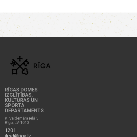
RĪGAS DOMES
IZGLĪTĪBAS,
KULTŪRAS UN
SPORTA
DEPARTAMENTS
K. Valdemāra ielā 5
Rīga, LV-1010
1201
iksd@riga.lv