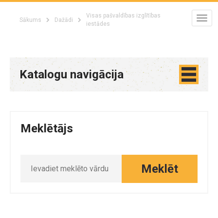
Visas pašvaldības izglītības
Sākums
Dažādi
iestādes
Katalogu navigācija
Meklētājs
Meklēt