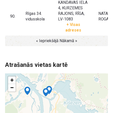
KANDAVAS IELA
4, KURZEMES
Rīgas 34.
RAJONS, RĪGA,
NATAĻJ
90.
vidusskola
LV-1083
ROGAĻ
+ Visas
adreses
« Iepriekšējā
Nākamā »
Atrašanās vietas kartē
+
−