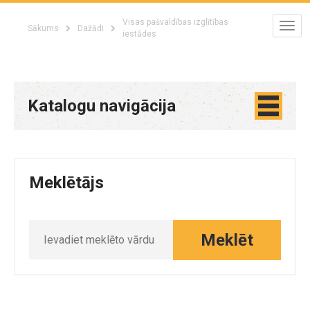
Visas pašvaldības izglītības
Sākums
Dažādi
iestādes
Katalogu navigācija
Meklētājs
Meklēt