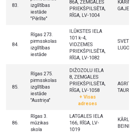
86A, ZEMGALES
KARĪNA
83.
izglītības
PRIEKŠPILSĒTA,
GAJEV
iestāde
RĪGA, LV-1004
"Pērlīte"
ILŪKSTES IELA
Rīgas 273.
101 k-4,
pirmsskolas
SVETL
84.
VIDZEMES
izglītības
LUGOV
PRIEKŠPILSĒTA,
iestāde
RĪGA, LV-1082
DIŽOZOLU IELA
Rīgas 275.
8, ZEMGALES
pirmsskolas
PRIEKŠPILSĒTA,
AGRITA
85.
izglītības
RĪGA, LV-1058
TAURIŅ
iestāde
+ Visas
"Austriņa"
adreses
Rīgas 3.
LATGALES IELA
KĀRLIS
86.
mūzikas
166, RĪGA, LV-
BEINER
skola
1019