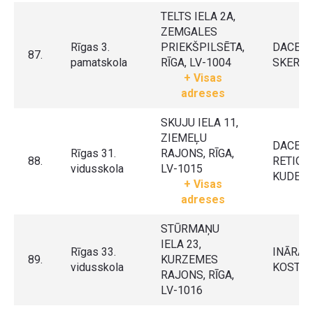
TELTS IELA 2A,
ZEMGALES
Rīgas 3.
PRIEKŠPILSĒTA,
DACE
87.
pamatskola
RĪGA, LV-1004
SKERA
+ Visas
adreses
SKUJU IELA 11,
ZIEMEĻU
DACE
Rīgas 31.
RAJONS, RĪGA,
88.
RETIGA
vidusskola
LV-1015
KUDEL
+ Visas
adreses
STŪRMAŅU
IELA 23,
Rīgas 33.
INĀRA
89.
KURZEMES
vidusskola
KOSTIN
RAJONS, RĪGA,
LV-1016