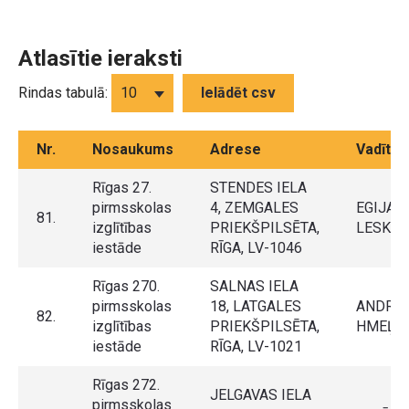
Atlasītie ieraksti
Rindas tabulā:
Ielādēt csv
Nr.
Nosaukums
Adrese
Vadītāj
Rīgas 27.
STENDES IELA
pirmsskolas
4, ZEMGALES
EGIJA
81.
izglītības
PRIEKŠPILSĒTA,
LESKAV
iestāde
RĪGA, LV-1046
Rīgas 270.
SALNAS IELA
pirmsskolas
18, LATGALES
ANDRA
82.
izglītības
PRIEKŠPILSĒTA,
HMEĻŅ
iestāde
RĪGA, LV-1021
Rīgas 272.
JELGAVAS IELA
pirmsskolas