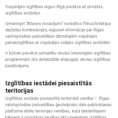
Vispārējās izglītības ieguvi Rīgā piedāvā arī privātās
izglītības iestādes.
Izmantojot “Atlases nosacījumi” norādītos filtrus/kritērijus
dažādās kombinācijās, iegūsiet informāciju par Rīgas
valstspilsētas pašvaldības dibinātajām vispārējās
pamatizglītības un vispārējās vidējās izglītības iestādēm.
Ir būtiski pievērst uzmanību skolas īstenotajām izglītības
programmām, tās detalizētāk atspoguļo skolas izglītības
piedāvājumu.
Izglītības iestādei piesaistītās
teritorijas
Izglītības iestādei piesaistītā teritoriālā vienība – Rīgas
valstspilsētas pašvaldības ģeotelpisko datu publicēšanas
platforma attēlo teritorijas vienības, kurā deklarētajiem
bērniem ir prioritāras tiesības tikt uzņemtiem izglītības