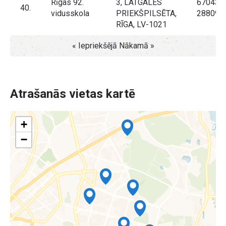
Rīgas 92.
3, LATGALES
670434
40.
vidusskola
PRIEKŠPILSĒTA,
288099
RĪGA, LV-1021
« Iepriekšējā
Nākamā »
Atrašanās vietas kartē
+
−