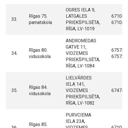
OGRES IELA 9,
Rīgas 75.
LATGALES
671057
33.
pamatskola
PRIEKŠPILSĒTA,
671057
RĪGA, LV-1019
ANDROMEDAS
GATVE 11,
Rīgas 80.
675729
34.
VIDZEMES
vidusskola
675724
PRIEKŠPILSĒTA,
RĪGA, LV-1084
LIELVĀRDES
IELA 141,
Rīgas 84.
35.
VIDZEMES
674743
vidusskola
PRIEKŠPILSĒTA,
RĪGA, LV-1082
PURVCIEMA
IELA 23A,
Rīgas 85.
36.
VIDZEMES
671054