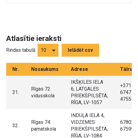
Atlasītie ieraksti
Rindas tabulā:
Ielādēt csv
Nr.
Nosaukums
Adrese
Tālruni
IKŠĶILES IELA
+371
Rīgas 72.
6, LATGALES
31.
6747
vidusskola
PRIEKŠPILSĒTA,
4755
RĪGA, LV-1057
INDUĻA IELA 4,
Rīgas 74.
VIDZEMES
678025
32.
pamatskola
PRIEKŠPILSĒTA,
675991
RĪGA, LV-1084