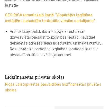
iestādē:
GEO RĪGA tematiskajā kartē “Vispārējās izglītības
iestādēm piesaistīto teritoriālo vienību sadalījums”
Ar meklētāja palīdzību ir iespēja atrast savai
dzīvesvietai piesaistīto izglītības iestādi. Ievadiet
deklarētās adreses ielas nosaukumu un mājas numuru.
Rezultātā tiks parādītas izglītības iestādes, kuras ir
piesaistītas Jūsu izvēlētajai adresei.
Līdzfinansētās privātās skolas
Rīgas valstspilsētas pašvaldības līdzfinansētās privātās
skolas