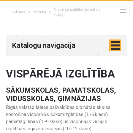
Vispārējā izglītība (pamata un
Sākums
Izglītība
vidējā)
Katalogu navigācija
VISPĀRĒJĀ IZGLĪTĪBA
SĀKUMSKOLAS, PAMATSKOLAS,
VIDUSSKOLAS, ĢIMNĀZIJAS
Rīgas valstspilsētas pašvaldības dibinātās skolas
nodrošina vispārējās sākumizglītības (1.-6.klase),
pamatizglītības (1.-9.klase) un vispārējās vidējās
izglītības ieguves iespējas (10.-12.klase).