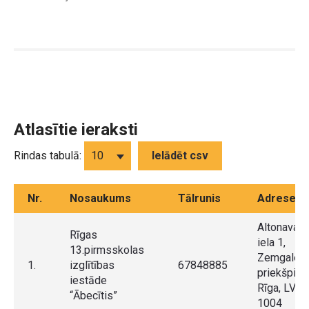
Atlasītie ieraksti
Rindas tabulā:
Ielādēt csv
Nr.
Nosaukums
Tālrunis
Adrese
Altonavas
Rīgas
iela 1,
13.pirmsskolas
Zemgales
1.
izglītības
67848885
priekšpilsē
iestāde
Rīga, LV-
“Ābecītis”
1004