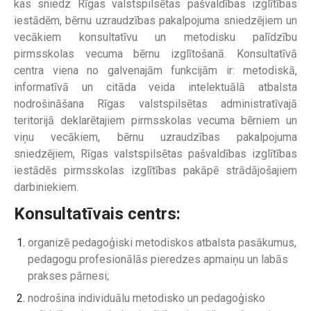
kas sniedz Rīgas valstspilsētas pašvaldības izglītības
iestādēm, bērnu uzraudzības pakalpojuma sniedzējiem un
vecākiem konsultatīvu un metodisku palīdzību
pirmsskolas vecuma bērnu izglītošanā. Konsultatīvā
centra viena no galvenajām funkcijām ir: metodiskā,
informatīvā un citāda veida intelektuālā atbalsta
nodrošināšana Rīgas valstspilsētas administratīvajā
teritorijā deklarētajiem pirmsskolas vecuma bērniem un
viņu vecākiem, bērnu uzraudzības pakalpojuma
sniedzējiem, Rīgas valstspilsētas pašvaldības izglītības
iestādēs pirmsskolas izglītības pakāpē strādājošajiem
darbiniekiem.
Konsultatīvais centrs:
organizē pedagoģiski metodiskos atbalsta pasākumus,
pedagogu profesionālās pieredzes apmaiņu un labās
prakses pārnesi;
nodrošina individuālu metodisko un pedagoģisko