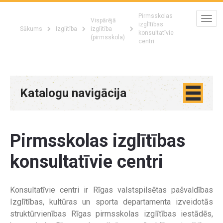
Pirmsskolas
Vispārējā
izglītības
Sākums
Izglītība
izglītība
konsultatīvie
(pirmsskola)
centri
Katalogu navigācija
Pirmsskolas izglītības
konsultatīvie centri
Konsultatīvie centri ir Rīgas valstspilsētas pašvaldības
Izglītības, kultūras un sporta departamenta izveidotās
struktūrvienības Rīgas pirmsskolas izglītības iestādēs,