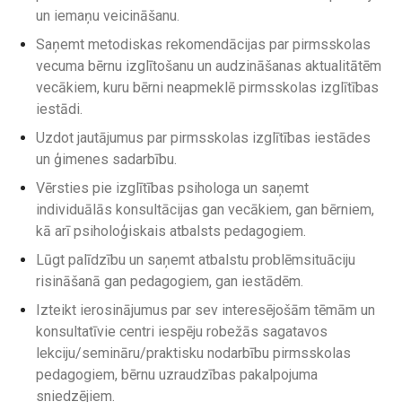
un iemaņu veicināšanu.
Saņemt metodiskas rekomendācijas par pirmsskolas
vecuma bērnu izglītošanu un audzināšanas aktualitātēm
vecākiem, kuru bērni neapmeklē pirmsskolas izglītības
iestādi.
Uzdot jautājumus par pirmsskolas izglītības iestādes
un ģimenes sadarbību.
Vērsties pie izglītības psihologa un saņemt
individuālās konsultācijas gan vecākiem, gan bērniem,
kā arī psiholoģiskais atbalsts pedagogiem.
Lūgt palīdzību un saņemt atbalstu problēmsituāciju
risināšanā gan pedagogiem, gan iestādēm.
Izteikt ierosinājumus par sev interesējošām tēmām un
konsultatīvie centri iespēju robežās sagatavos
lekciju/semināru/praktisku nodarbību pirmsskolas
pedagogiem, bērnu uzraudzības pakalpojuma
sniedzējiem.