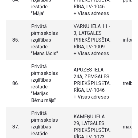
iestāde
RĪGA, LV-1046
"Māja"
+ Visas adreses
Privātā
VĀRNU IELA 11 -
pirmsskolas
3, LATGALES
85.
izglītības
PRIEKŠPILSĒTA,
info@m
iestāde
RĪGA, LV-1009
"Mans lācis"
+ Visas adreses
Privātā
APUZES IELA
pirmsskolas
24A, ZEMGALES
izglītības
86.
PRIEKŠPILSĒTA,
treiba
iestāde
RĪGA, LV-1046
"Marijas
+ Visas adreses
Bērnu māja"
Privātā
KAMEŅU IELA
pirmsskolas
29, LATGALES
87.
izglītības
maxvel
PRIEKŠPILSĒTA,
iestāde
RĪGA, LV-1073