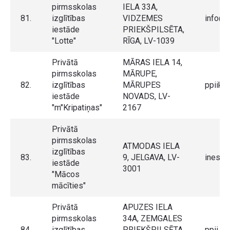
pirmsskolas
IELA 33A,
81.
izglītības
VIDZEMES
info@lo
iestāde
PRIEKŠPILSĒTA,
"Lotte"
RĪGA, LV-1039
Privātā
MĀRAS IELA 14,
pirmsskolas
MĀRUPE,
82.
izglītības
MĀRUPES
ppiikri
iestāde
NOVADS, LV-
"m"Kripatiņas"
2167
Privātā
pirmsskolas
ATMODAS IELA
izglītības
83.
9, JELGAVA, LV-
inese.
iestāde
3001
"Mācos
mācīties"
Privātā
APUZES IELA
pirmsskolas
34A, ZEMGALES
84.
izglītības
PRIEKŠPILSĒTA,
ppii.m