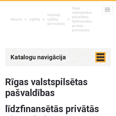
Rīgas
valstspilsētas
Vispārējā
pašvaldības
Sākums
Izglītība
izglītība
līdzfinansētās
(pirmsskola)
privātās
pirmsskolas
Katalogu navigācija
Rīgas valstspilsētas
pašvaldības
līdzfinansētās privātās