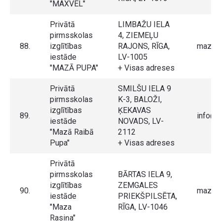
"MAXVEL"
Privātā
LIMBAŽU IELA
pirmsskolas
4, ZIEMEĻU
88.
izglītības
RAJONS, RĪGA,
maza-p
iestāde
LV-1005
"MAZĀ PUPA"
+ Visas adreses
Privātā
SMILŠU IELA 9
pirmsskolas
K-3, BALOŽI,
izglītības
ĶEKAVAS
89.
info@r
iestāde
NOVADS, LV-
"Mazā Raibā
2112
Pupa"
+ Visas adreses
Privātā
pirmsskolas
BĀRTAS IELA 9,
izglītības
ZEMGALES
90.
mazara
iestāde
PRIEKŠPILSĒTA,
"Maza
RĪGA, LV-1046
Rasiņa"