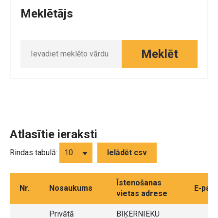
Meklētājs
Meklēt
Atlasītie ieraksti
Rindas tabulā:
Ielādēt csv
Īstenošanas
Nr.
Nosaukums
E-past
vietas adrese
Privātā
BIĶERNIEKU