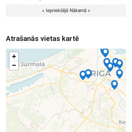
« Iepriekšējā
Nākamā »
Atrašanās vietas kartē
+
−