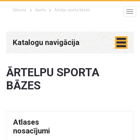
Sākums
Sports
Ārtelpu sporta bāzes
Katalogu navigācija
ĀRTELPU SPORTA
BĀZES
Atlases
nosacījumi