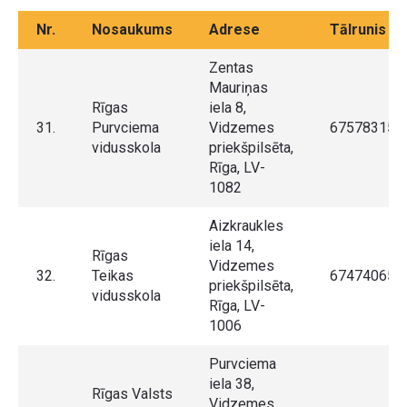
Nr.
Nosaukums
Adrese
Tālrunis
Zentas
Mauriņas
Rīgas
iela 8,
31.
Purvciema
Vidzemes
67578315
vidusskola
priekšpilsēta,
Rīga, LV-
1082
Aizkraukles
iela 14,
Rīgas
Vidzemes
32.
Teikas
67474065
priekšpilsēta,
vidusskola
Rīga, LV-
1006
Purvciema
iela 38,
Rīgas Valsts
Vidzemes