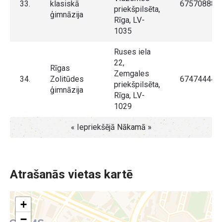
33.
klasiskā
67570888
priekšpilsēta,
ģimnāzija
Rīga, LV-
1035
Ruses iela
22,
Rīgas
Zemgales
34.
Zolitūdes
67474444
priekšpilsēta,
ģimnāzija
Rīga, LV-
1029
« Iepriekšējā
Nākamā »
Atrašanās vietas kartē
+
−