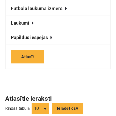
Futbola laukuma izmērs
Laukumi
Papildus iespējas
Atlasīt
Atlasītie ieraksti
Rindas tabulā:
Ielādēt csv