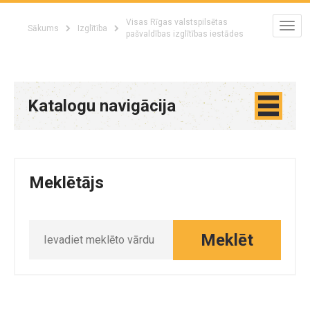
Visas Rīgas valstspilsētas
Sākums
Izglītība
pašvaldības izglītības iestādes
Katalogu navigācija
Meklētājs
Meklēt