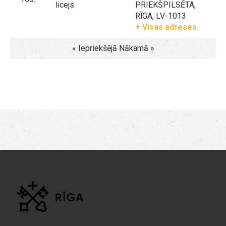
licejs
PRIEKŠPILSĒTA,
RĪGA, LV-1013
+ Visas adreses
« Iepriekšējā
Nākamā »