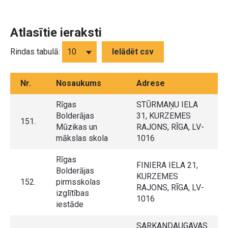
Atlasītie ieraksti
Rindas tabulā:
Ielādēt csv
Nr.
Nosaukums
Adrese
Rīgas
STŪRMAŅU IELA
Bolderājas
31, KURZEMES
151.
Mūzikas un
RAJONS, RĪGA, LV-
mākslas skola
1016
Rīgas
FINIERA IELA 21,
Bolderājas
KURZEMES
152.
pirmsskolas
RAJONS, RĪGA, LV-
izglītības
1016
iestāde
SARKANDAUGAVAS