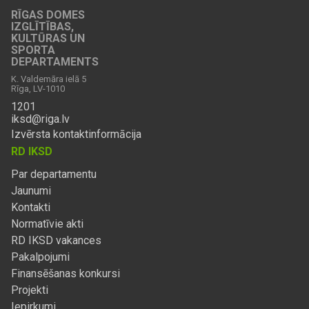
RĪGAS DOMES
IZGLĪTĪBAS,
KULTŪRAS UN
SPORTA
DEPARTAMENTS
K. Valdemāra ielā 5
Rīga, LV-1010
1201
iksd@riga.lv
Izvērsta kontaktinformācija
RD IKSD
Par departamentu
Jaunumi
Kontakti
Normatīvie akti
RD IKSD vakances
Pakalpojumi
Finansēšanas konkursi
Projekti
Iepirkumi