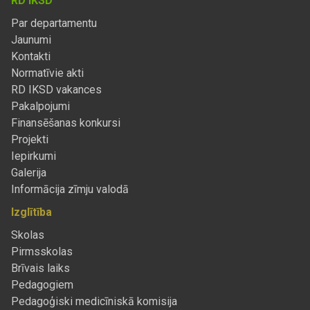
RD IKSD
Par departamentu
Jaunumi
Kontakti
Normatīvie akti
RD IKSD vakances
Pakalpojumi
Finansēšanas konkursi
Projekti
Iepirkumi
Galerija
Informācija zīmju valodā
Izglītība
Skolas
Pirmsskolas
Brīvais laiks
Pedagogiem
Pedagoģiski medicīniskā komisija