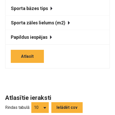
Sporta bāzes tips
Sporta zāles lielums (m2)
Papildus iespējas
Atlasīt
Atlasītie ieraksti
Rindas tabulā:
Ielādēt csv