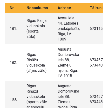
Nr.
Nosaukums
Adrese
Tālrunis
Avotu iela
Rīgas Raiņa
44, Latgales
vidusskola
181.
priekšpilsēta,
67311546
(sporta
Rīga, LV-
zāle)
1009
Augusta
Rīgas
Dombrovska
Rīnūžu
iela 88,
67345707,
182.
vidusskola
Ziemeļu
67344889
(cīņas zāle)
rajons, Rīga,
LV-1015
Rīgas
Augusta
Rīnūžu
Dombrovska
vidusskola
iela 88,
67345707,
183.
(sporta zāle
Ziemeļu
67344889
ar spoguļu
rajons, Rīga,