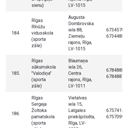
sienu)
LV-1015
Augusta
Rīgas
Dombrovska
Rīnūžu
iela 88,
67345707,
184.
vidusskola
Ziemeļu
67344889
(sporta
rajons, Rīga,
zāle)
LV-1015
Rīgas
Blaumaņa
sākumskola
iela 26,
67848880,
185.
"Valodiņa"
Centra
67848877
(sporta
rajons, Rīga,
zāle)
LV-1011
Rīgas
Vietalvas
Sergeja
iela 15,
Žoltoka
Latgales
67574145,
186.
pamatskola
priekšpilsēta,
67570997
(sporta
Rīga, LV-