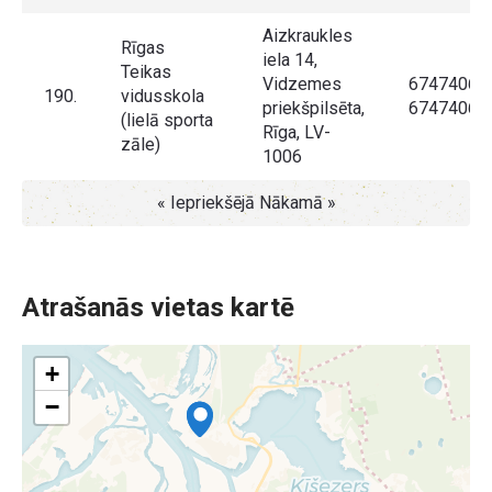
Aizkraukles
Rīgas
iela 14,
Teikas
Vidzemes
67474065,
190.
vidusskola
priekšpilsēta,
67474066
(lielā sporta
Rīga, LV-
zāle)
1006
« Iepriekšējā
Nākamā »
Atrašanās vietas kartē
+
−