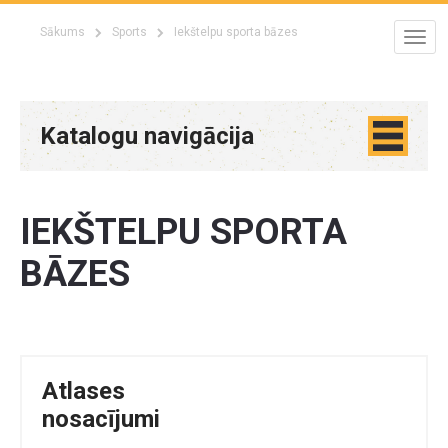
Sākums
Sports
Iekštelpu sporta bāzes
Katalogu navigācija
IEKŠTELPU SPORTA
BĀZES
Atlases
nosacījumi