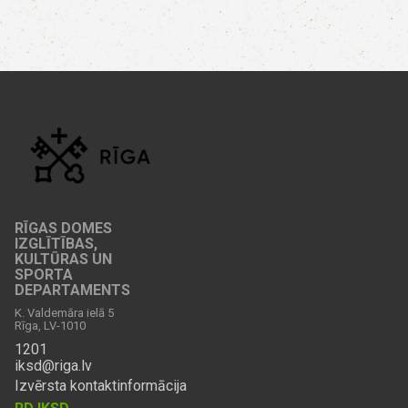
RĪGAS DOMES
IZGLĪTĪBAS,
KULTŪRAS UN
SPORTA
DEPARTAMENTS
K. Valdemāra ielā 5
Rīga, LV-1010
1201
iksd@riga.lv
Izvērsta kontaktinformācija