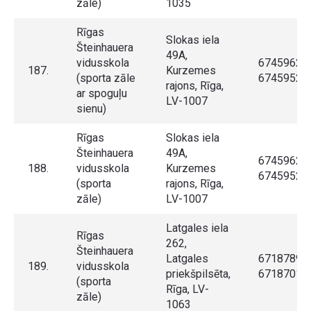
zāle)
1035
Rīgas
Slokas iela
Šteinhauera
49A,
vidusskola
67459622,
187.
Kurzemes
(sporta zāle
67459522
rajons, Rīga,
ar spoguļu
LV-1007
sienu)
Rīgas
Slokas iela
Šteinhauera
49A,
67459622,
188.
vidusskola
Kurzemes
67459522
(sporta
rajons, Rīga,
zāle)
LV-1007
Latgales iela
Rīgas
262,
Šteinhauera
Latgales
67187896,
189.
vidusskola
priekšpilsēta,
67187010
(sporta
Rīga, LV-
zāle)
1063